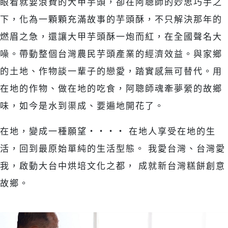
眼看就要浪費的大甲芋頭，卻在阿聰師的妙思巧手之
下，化為一顆顆充滿故事的芋頭酥，不只解決那年的
燃眉之急，還讓大甲芋頭酥一炮而紅，在全國聲名大
噪。帶動整個台灣農民芋頭產業的經濟效益。與家鄉
的土地、作物談一輩子的戀愛，踏實感無可替代。用
在地的作物、做在地的吃食，阿聰師魂牽夢縈的故鄉
味，如今是水到渠成、要遍地開花了。
在地，變成一種願望‧‧‧‧ 在地人享受在地的生
活，回到最原始單純的生活型態。 我愛台灣、台灣愛
我，啟動大台中烘培文化之都， 成就新台灣糕餅創意
故鄉。