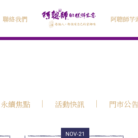
聯絡我們
阿聰師芋
永續焦點
活動快訊
門市公
NOV-21