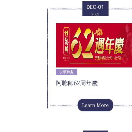
DEC-01
2021
永續焦點
阿聰師62周年慶
Learn More