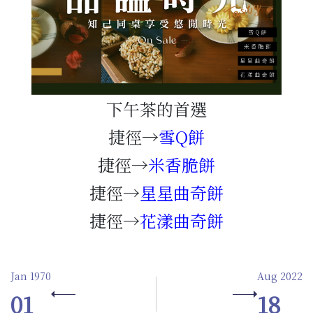
下午茶的首選
捷徑→
雪Q餅
捷徑→
米香脆餅
捷徑→
星星曲奇餅
捷徑→
花漾曲奇餅
Jan 1970
Aug 2022
01
18